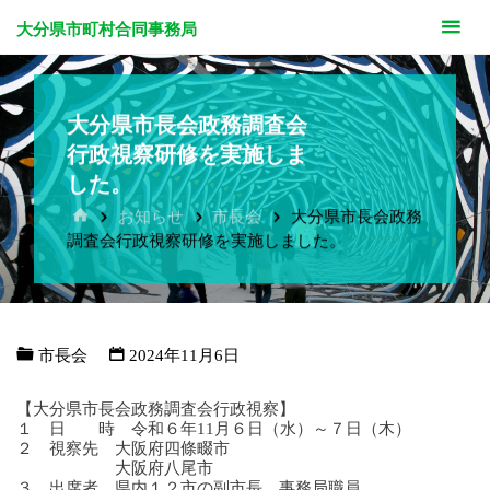
大分県市町村合同事務局
大分県市長会政務調査会
行政視察研修を実施しま
した。
ホ
お知らせ
市長会
大分県市長会政務
ー
調査会行政視察研修を実施しました。
ム
市長会
2024年11月6日
【大分県市長会政務調査会行政視察】
１ 日 時 令和６年11月６日（水）～７日（木）
２ 視察先 大阪府四條畷市
大阪府八尾市
３ 出席者 県内１２市の副市長、事務局職員