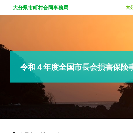
大
コ
大分県市町村合同事務局
ン
テ
ン
令和４年度全国市長会損害保険
ツ
に
ス
キ
ッ