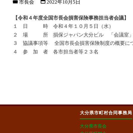
市長会
2022年10月5日
プ
【令和４年度全国市長会損害保険事務担当者会議】
す
１ 日 時 令和４年１０月５日（水）
２ 場 所 損保ジャパン大分ビル 「会議室
る
３ 協議事項等 全国市長会損害保険制度の概要に
４ 参 加 者 各市担当者等２３名
大分県市町村合同事務局
大分県市長会