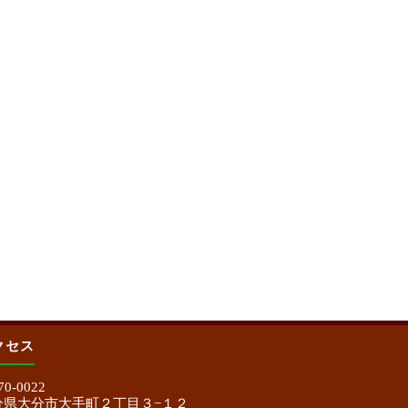
クセス
0-0022
分県大分市大手町２丁目３−１２