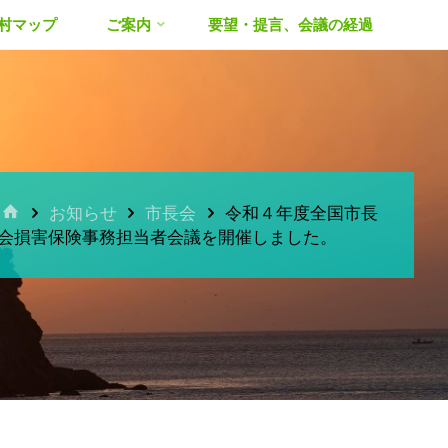
村マップ
ご案内
要望・提言、会議の経過
ホ
お知らせ
市長会
令和４年度全国市長
ー
会損害保険事務担当者会議を開催しました。
ム