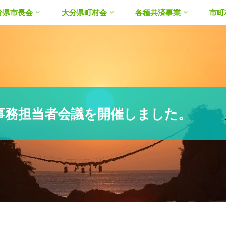
分県市長会
大分県町村会
各種共済事業
市町
事務担当者会議を開催しました。