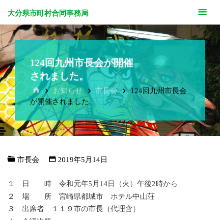
大分県市町村合同事務局
124回九州市長会が開催
されました。
ホ
お知らせ
市長会
124回九州市長会
ー
が開催されました。
ム
市長会
2019年5月14日
１ 日 時 令和元年5月14日（火）午後2時から
２ 場 所 宮崎県都城市 ホテル中山荘
３ 出席者 １１９市の市長（代理含）