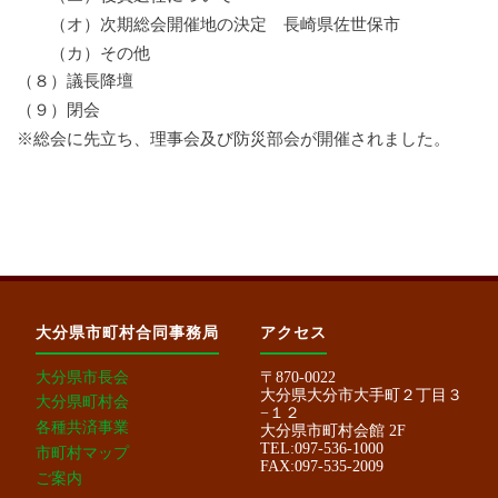
（オ）次期総会開催地の決定 長崎県佐世保市
（カ）その他
（８）議長降壇
（９）閉会
※総会に先立ち、理事会及び防災部会が開催されました。
大分県市町村合同事務局
アクセス
大分県市長会
〒870-0022
大分県大分市大手町２丁目３
大分県町村会
−１２
各種共済事業
大分県市町村会館 2F
TEL:097-536-1000
市町村マップ
FAX:097-535-2009
ご案内