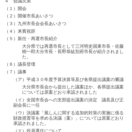
４ 会議次第
（１）開会
（２）開催市長あいさつ
（３）九州市長会会長あいさつ
（４）来賓祝辞
（５）新任・再選市長紹介
大分県では再選市長として三河明史国東市長・佐藤
樹一郎大分市長・長野恭紘別府市長が紹介されまし
た。
（６）議長登壇
（７）議事
（ア）平成３０年度予算決算等及び各県提出議案の審議
大分県市長会から提出した議案ほか、各県提出議案
については原案どおり承認されました
（イ）全国市長会への支部提出議案の決定 議長及び正
副会長に一任
（ウ）決議案「風しんに関する追加的対策の実施に係る
財政措置等を求める決議（案）」については原案どおり
承認されました。
（エ）役員選任について